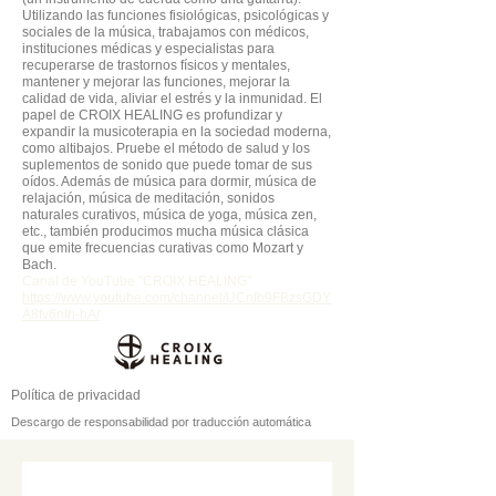
Utilizando las funciones fisiológicas, psicológicas y
sociales de la música, trabajamos con médicos,
instituciones médicas y especialistas para
recuperarse de trastornos físicos y mentales,
mantener y mejorar las funciones, mejorar la
calidad de vida, aliviar el estrés y la inmunidad. El
papel de CROIX HEALING es profundizar y
expandir la musicoterapia en la sociedad moderna,
como altibajos. Pruebe el método de salud y los
suplementos de sonido que puede tomar de sus
oídos. Además de música para dormir, música de
relajación, música de meditación, sonidos
naturales curativos, música de yoga, música zen,
etc., también producimos mucha música clásica
que emite frecuencias curativas como Mozart y
Bach.
Canal de YouTube "CROIX HEALING"
https://www.youtube.com/channel/UCnfb9FBzsGDY
A8fv6nIh-hA/
Política de privacidad
Descargo de responsabilidad por traducción automática