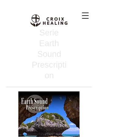
Serie
Earth
Sound
Prescripti
on