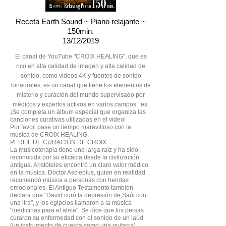
Receta Earth Sound ~ Piano relajante ~
150min.
13/12/2019
El canal de YouTube "CROIX HEALING", que es
rico en alta calidad de imagen y alta calidad de
sonido, como videos 4K y fuentes de sonido
binaurales, es un canal que tiene los elementos de
misterio y curación del mundo supervisado por
médicos y expertos activos en varios campos. .es.
¡Se completa un álbum especial que organiza las
canciones curativas utilizadas en el video!
Por favor, pase un tiempo maravilloso con la
música de CROIX HEALING.
PERFIL DE CURACIÓN DE CROIX
La musicoterapia tiene una larga raíz y ha sido
reconocida por su eficacia desde la civilización
antigua. Aristóteles encontró un claro valor médico
en la música. Doctor Asclepius, quien en realidad
recomendó música a personas con heridas
emocionales. El Antiguo Testamento también
declara que "David curó la depresión de Saúl con
una lira", y los egipcios llamaron a la música
"medicinas para el alma". Se dice que los persas
curaron su enfermedad con el sonido de un laúd
(un instrumento de cuerda como una guitarra).