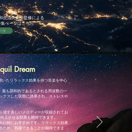
和合治久先生監修による
特集ページはこちら
quil Dream
を用いたリラックス効果を持つ音楽を中心
ち、最も調和的であるとされる周波数の一
ックスした状態に誘導され、ストレスや
り成す美しいメロディーが収録されてお
を向上させる効果も期待できます。
人に特におすすめです。リラックス効果
るため、熟睡できることが期待できま