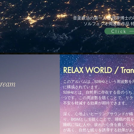
音楽療法の第一人者 理学博士の
ソルフェジオ周波数作品 
Click
RELAX WORLD / Tran
このアルバムは、528Hzという周波数
に構成されています。
528Hzとは、自然界に存在する音のう
つです。この周波数を聴くことで、リラ
不安を軽減する効果が期待できます。
深く、心地よいヒーリングサウンドが織
り、BGMとして聴くことで、睡眠の質
睡眠に悩む人や、疲れた心身を癒したい
が高く、自然な眠りを誘導する効果があ