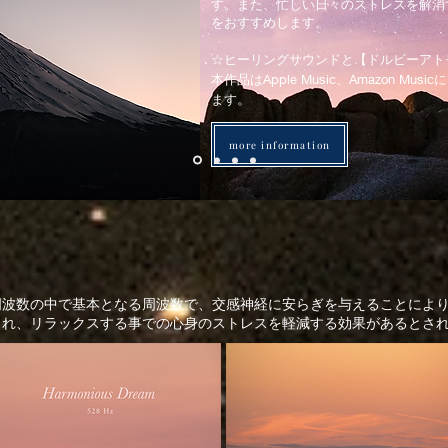
す。また、忙しい日々のストレスを解消
をおすすめします。
☆ヒーリングサウンドと【ドルビーアト
本作品はApple Music、Amazon 
。
ます
more information
周波数の中で基本となる周波数で、交感神経に安らぎを与えることによ
まれ、リラックスする事での心身のストレスを軽減する効果があるとさ