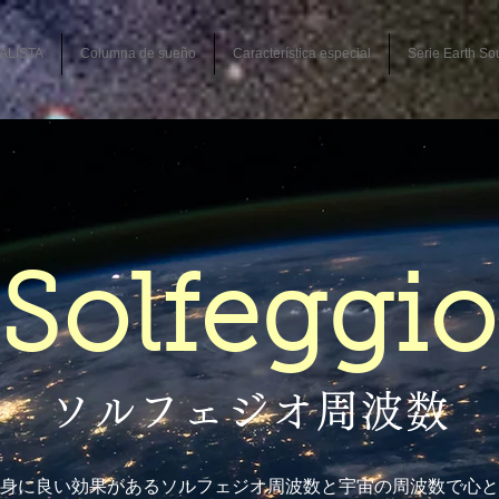
ALISTA
Columna de sueño
Característica especial
Serie Earth So
Solfeggio
ソルフェジオ周波数
身に良い効果があるソルフェジオ周波数と宇宙の周波数で心と