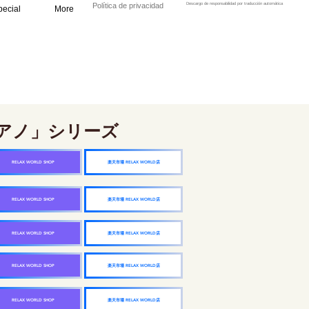
Política de privacidad
Descargo de responsabilidad por traducción automática
pecial
More
アノ」シリーズ
楽天市場 RELAX WORLD店
RELAX WORLD SHOP
楽天市場 RELAX WORLD店
RELAX WORLD SHOP
楽天市場 RELAX WORLD店
RELAX WORLD SHOP
楽天市場 RELAX WORLD店
RELAX WORLD SHOP
楽天市場 RELAX WORLD店
RELAX WORLD SHOP