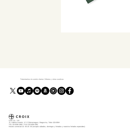
Tratamientos de sonido diarios | Música y video curativos
Croix Co., Ltd.
7F, Edificio Konishi, 3-7-2 Shimomeguro, Meguro-ku, Tokio 153-0064
TEL 03-5436-1960 / FAX 03-5436-1961
Horario comercial 10: 00-19: 00 (excepto sábados, domingos y feriados y nuestros feriados especiales)