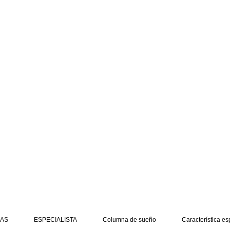
AS
ESPECIALISTA
Columna de sueño
Característica es