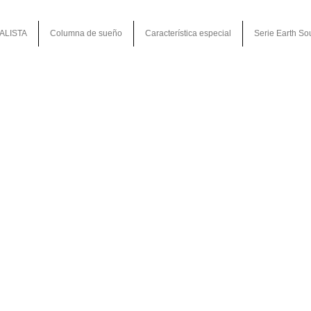
ALISTA
Columna de sueño
Característica especial
Serie Earth So