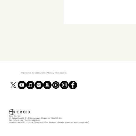
Tratamientos de sonido diarios | Música y video curativos
Croix Co., Ltd.
7F, Edificio Konishi, 3-7-2 Shimomeguro, Meguro-ku, Tokio 153-0064
TEL 03-5436-1960 / FAX 03-5436-1961
Horario comercial 10: 00-19: 00 (excepto sábados, domingos y feriados y nuestros feriados especiales)