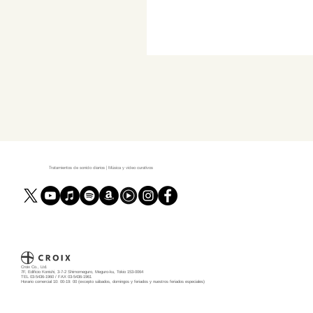
Tratamientos de sonido diarios | Música y video curativos
Croix Co., Ltd.
7F, Edificio Konishi, 3-7-2 Shimomeguro, Meguro-ku, Tokio 153-0064
TEL 03-5436-1960 / FAX 03-5436-1961
Horario comercial 10: 00-19: 00 (excepto sábados, domingos y feriados y nuestros feriados especiales)