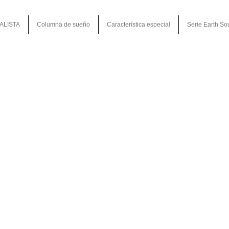
ALISTA
Columna de sueño
Característica especial
Serie Earth So