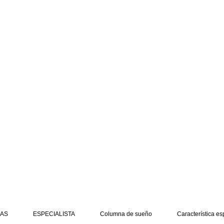
AS
ESPECIALISTA
Columna de sueño
Característica es