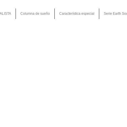
ALISTA
Columna de sueño
Característica especial
Serie Earth So