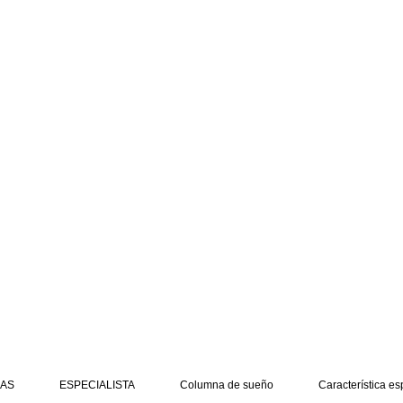
AS
ESPECIALISTA
Columna de sueño
Característica es