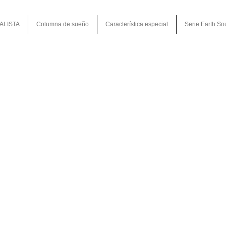
ALISTA
Columna de sueño
Característica especial
Serie Earth So