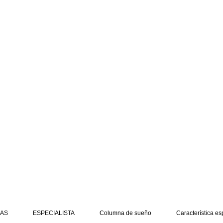
AS
ESPECIALISTA
Columna de sueño
Característica es