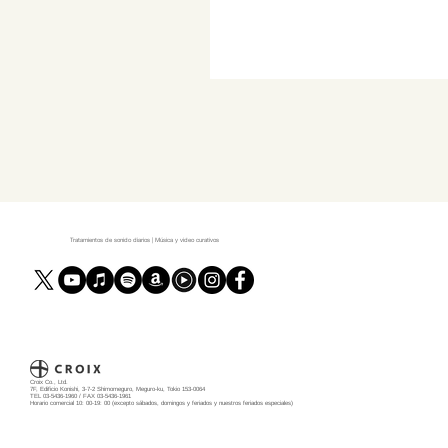
Tratamientos de sonido diarios | Música y video curativos
Croix Co., Ltd.
7F, Edificio Konishi, 3-7-2 Shimomeguro, Meguro-ku, Tokio 153-0064
TEL 03-5436-1960 / FAX 03-5436-1961
Horario comercial 10: 00-19: 00 (excepto sábados, domingos y feriados y nuestros feriados especiales)