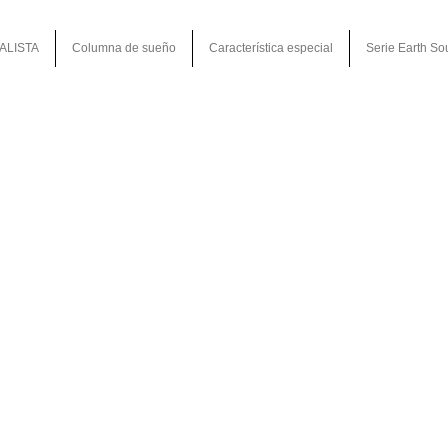
ALISTA
Columna de sueño
Característica especial
Serie Earth So