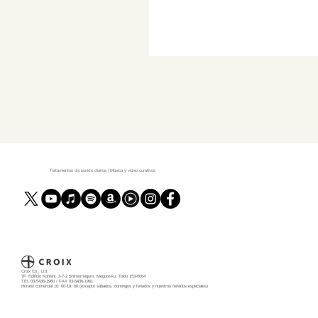
Tratamientos de sonido diarios | Música y video curativos
Croix Co., Ltd.
7F, Edificio Konishi, 3-7-2 Shimomeguro, Meguro-ku, Tokio 153-0064
TEL 03-5436-1960 / FAX 03-5436-1961
Horario comercial 10: 00-19: 00 (excepto sábados, domingos y feriados y nuestros feriados especiales)