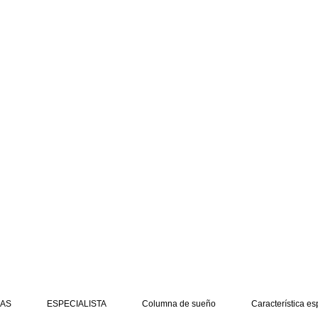
AS
ESPECIALISTA
Columna de sueño
Característica es