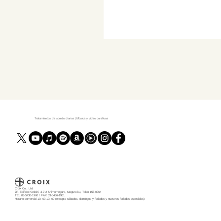
Tratamientos de sonido diarios | Música y video curativos
Croix Co., Ltd.
7F, Edificio Konishi, 3-7-2 Shimomeguro, Meguro-ku, Tokio 153-0064
TEL 03-5436-1960 / FAX 03-5436-1961
Horario comercial 10: 00-19: 00 (excepto sábados, domingos y feriados y nuestros feriados especiales)