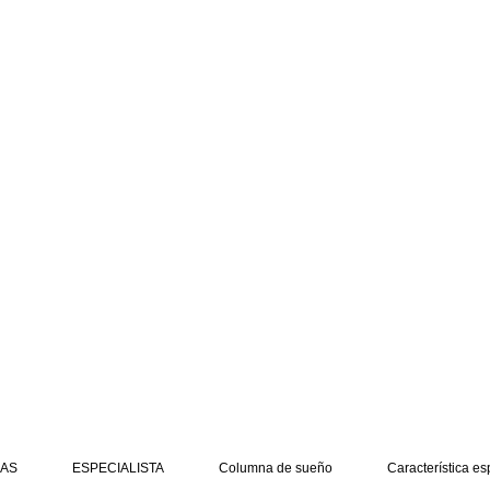
AS
ESPECIALISTA
Columna de sueño
Característica es