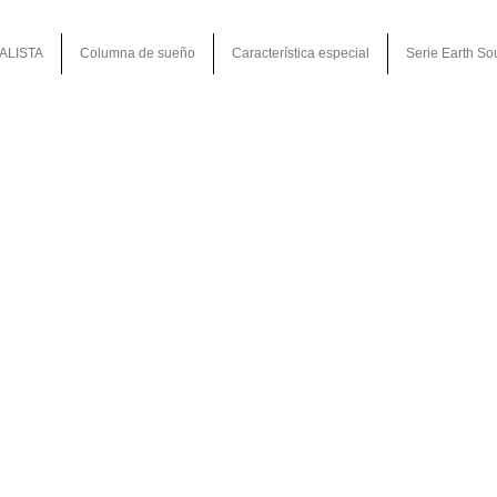
ALISTA
Columna de sueño
Característica especial
Serie Earth So