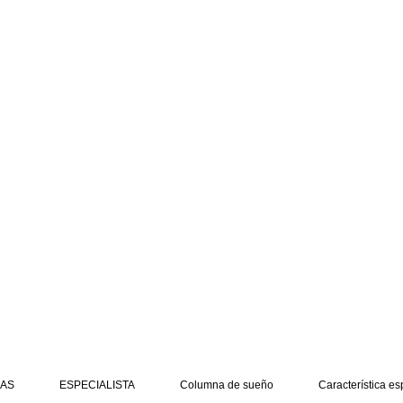
AS
ESPECIALISTA
Columna de sueño
Característica es