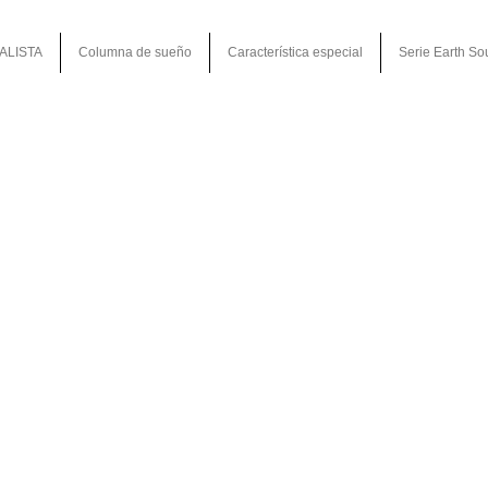
ALISTA
Columna de sueño
Característica especial
Serie Earth So