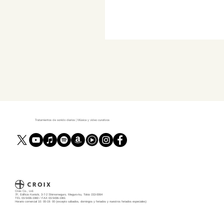
Tratamientos de sonido diarios | Música y video curativos
Croix Co., Ltd.
7F, Edificio Konishi, 3-7-2 Shimomeguro, Meguro-ku, Tokio 153-0064
TEL 03-5436-1960 / FAX 03-5436-1961
Horario comercial 10: 00-19: 00 (excepto sábados, domingos y feriados y nuestros feriados especiales)