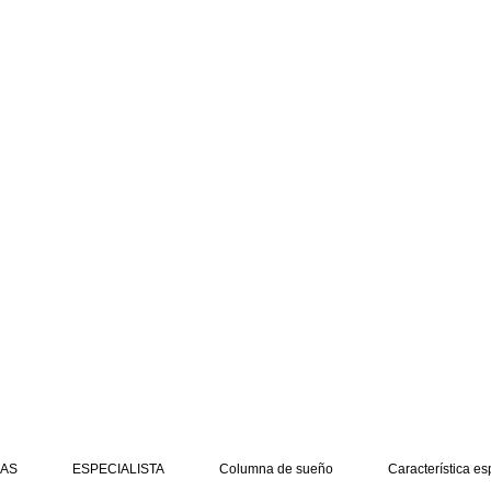
AS
ESPECIALISTA
Columna de sueño
Característica es