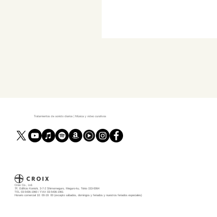
Tratamientos de sonido diarios | Música y video curativos
Croix Co., Ltd.
7F, Edificio Konishi, 3-7-2 Shimomeguro, Meguro-ku, Tokio 153-0064
TEL 03-5436-1960 / FAX 03-5436-1961
Horario comercial 10: 00-19: 00 (excepto sábados, domingos y feriados y nuestros feriados especiales)