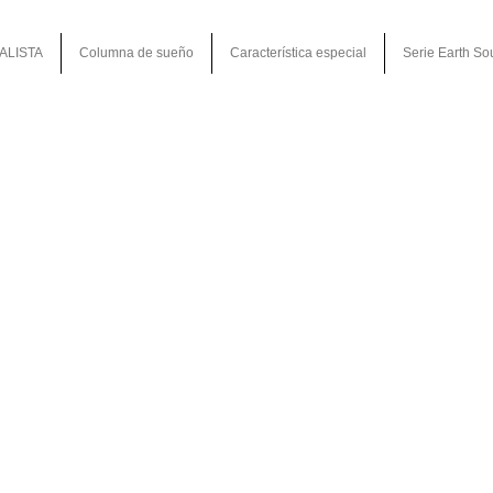
ALISTA
Columna de sueño
Característica especial
Serie Earth So