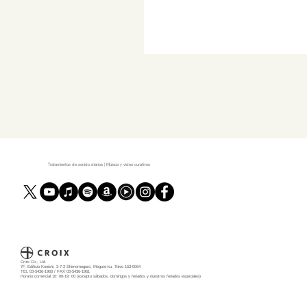
Tratamientos de sonido diarios | Música y video curativos
Croix Co., Ltd.
7F, Edificio Konishi, 3-7-2 Shimomeguro, Meguro-ku, Tokio 153-0064
TEL 03-5436-1960 / FAX 03-5436-1961
Horario comercial 10: 00-19: 00 (excepto sábados, domingos y feriados y nuestros feriados especiales)