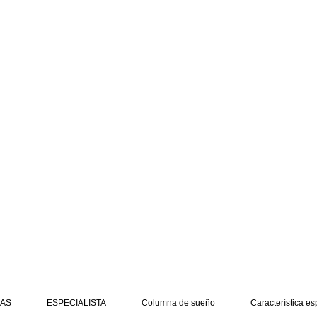
AS
ESPECIALISTA
Columna de sueño
Característica es