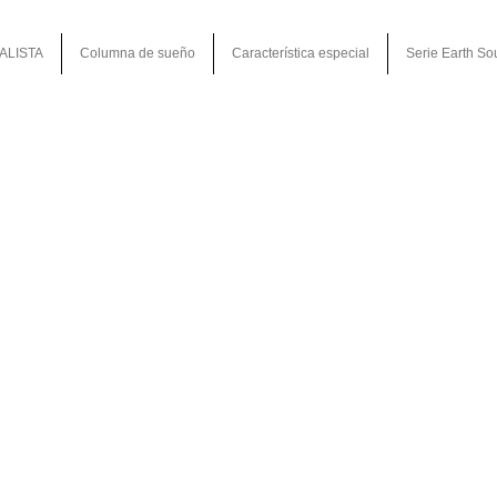
ALISTA
Columna de sueño
Característica especial
Serie Earth So