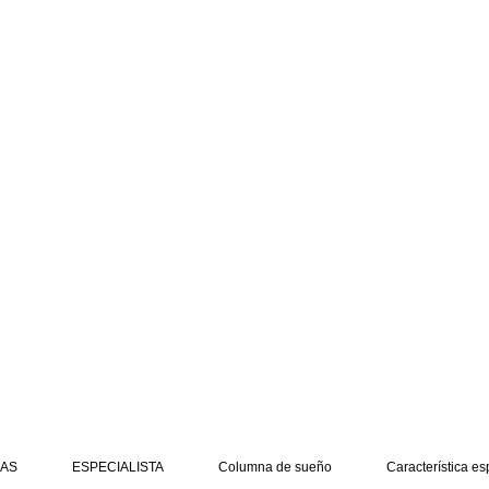
AS
ESPECIALISTA
Columna de sueño
Característica es