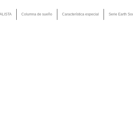
ALISTA
Columna de sueño
Característica especial
Serie Earth So