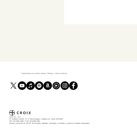
Tratamientos de sonido diarios | Música y video curativos
Croix Co., Ltd.
7F, Edificio Konishi, 3-7-2 Shimomeguro, Meguro-ku, Tokio 153-0064
TEL 03-5436-1960 / FAX 03-5436-1961
Horario comercial 10: 00-19: 00 (excepto sábados, domingos y feriados y nuestros feriados especiales)