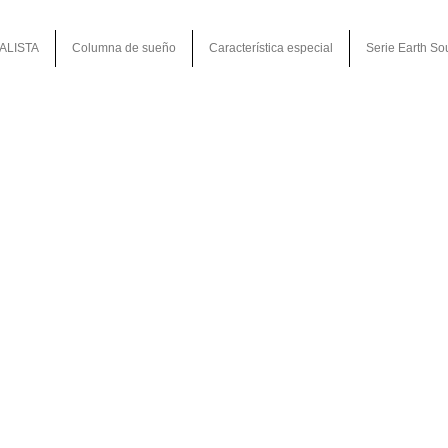
ALISTA
Columna de sueño
Característica especial
Serie Earth So