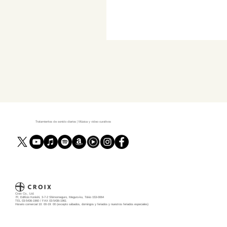
Tratamientos de sonido diarios | Música y video curativos
Croix Co., Ltd.
7F, Edificio Konishi, 3-7-2 Shimomeguro, Meguro-ku, Tokio 153-0064
TEL 03-5436-1960 / FAX 03-5436-1961
Horario comercial 10: 00-19: 00 (excepto sábados, domingos y feriados y nuestros feriados especiales)