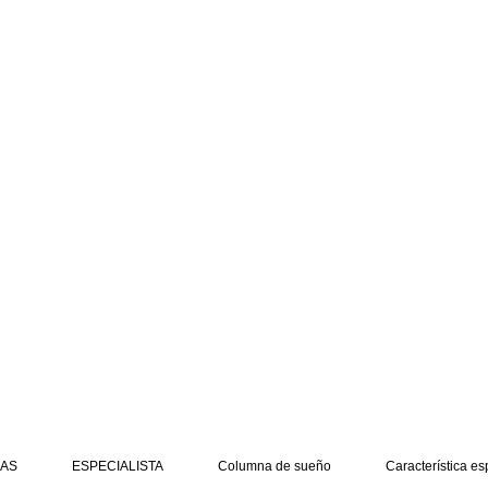
AS
ESPECIALISTA
Columna de sueño
Característica es