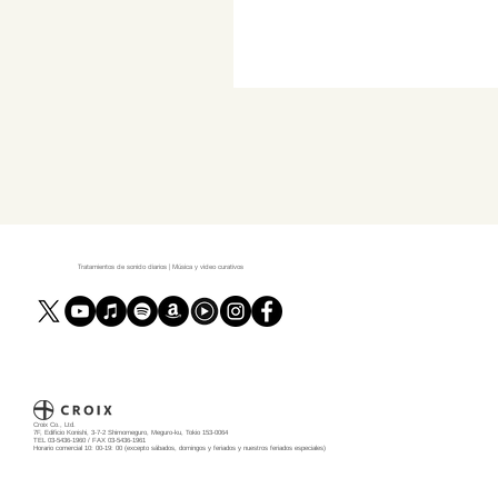
Tratamientos de sonido diarios | Música y video curativos
Croix Co., Ltd.
7F, Edificio Konishi, 3-7-2 Shimomeguro, Meguro-ku, Tokio 153-0064
TEL 03-5436-1960 / FAX 03-5436-1961
Horario comercial 10: 00-19: 00 (excepto sábados, domingos y feriados y nuestros feriados especiales)