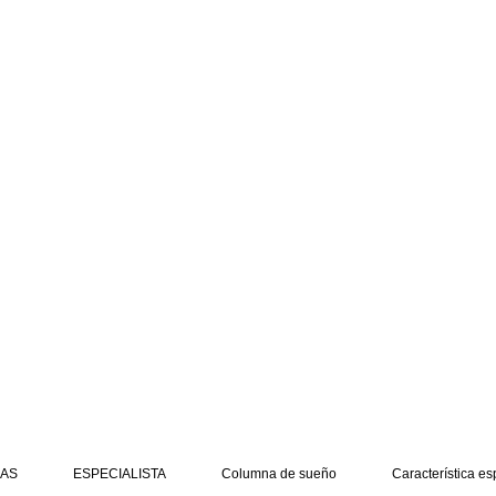
AS
ESPECIALISTA
Columna de sueño
Característica es