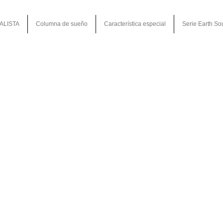
ALISTA
Columna de sueño
Característica especial
Serie Earth So