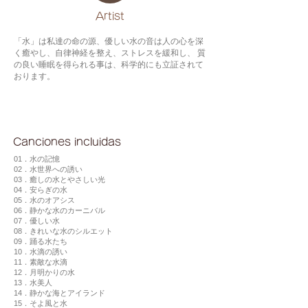
​Artist
「水」は私達の命の源、優しい水の音は人の心を深
く癒やし、自律神経を整え、ストレスを緩和し、 質
の良い睡眠を得られる事は、科学的にも立証されて
おります。
Canciones incluidas
01．水の記憶
02．水世界への誘い
03．癒しの水とやさしい光
04．安らぎの水
05．水のオアシス
06．静かな水のカーニバル
07．優しい水
08．きれいな水のシルエット
09．踊る水たち
10．水滴の誘い
11．素敵な水滴
12．月明かりの水
13．水美人
14．静かな海とアイランド
15．そよ風と水