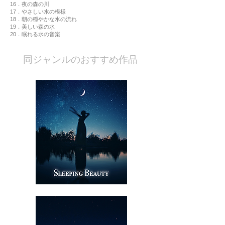
16．夜の森の川
17．やさしい水の模様
18．朝の穏やかな水の流れ
19．美しい森の水
20．眠れる水の音楽
​同ジャンルのおすすめ作品