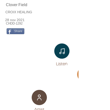
Clover Field
CROIX HEALING
28 nov 2021
CHDD-1292
Share
Listen​
Movie
​Artist