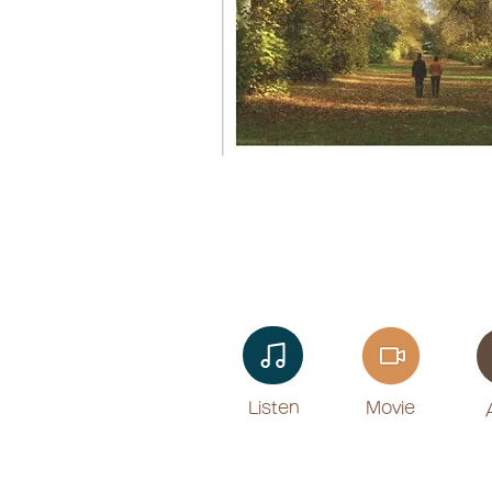
Listen​
Movie
​