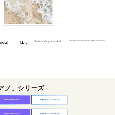
Política de privacidad
Descargo de responsabilidad por traducción automática
pecial
More
アノ」シリーズ
楽天市場 RELAX WORLD店
RELAX WORLD SHOP
楽天市場 RELAX WORLD店
RELAX WORLD SHOP