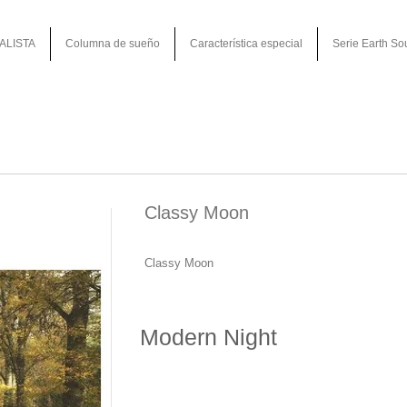
ALISTA
Columna de sueño
Característica especial
Serie Earth So
Classy Moon
Classy Moon
Modern Night