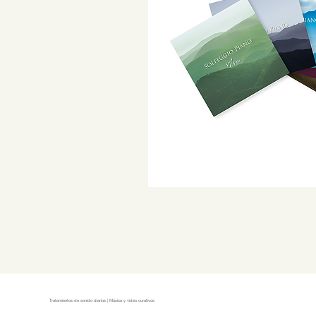
Tratamientos de sonido diarios | Música y video curativos