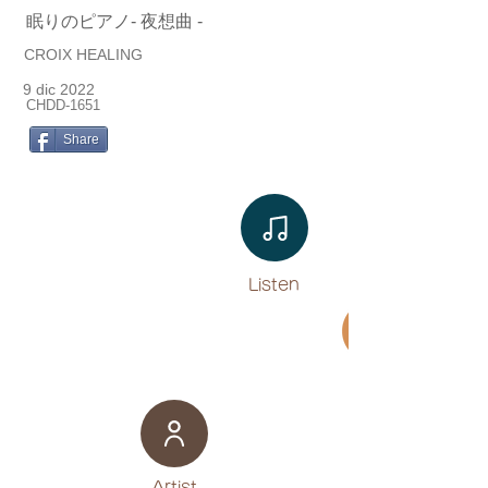
眠りのピアノ- 夜想曲 -
CROIX HEALING
9 dic 2022
CHDD-1651
Share
Listen​
Movie
​Artist