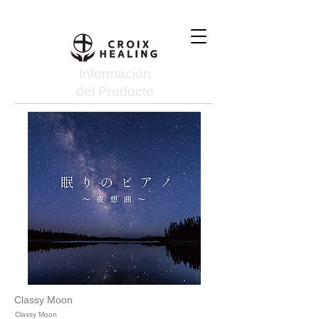
Información
del Producto
Classy Moon
Classy Moon