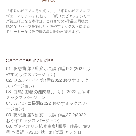
『眠りのピアノ～月の光～』、『眠りのピアノ～ ア
ヴェ・マリア ～』に続く、「眠りのピアノ」シリー
ズ第三弾となる本作は、これまでの2作品と同様に
絶妙なリバーブを施した＜おやすミックス＞による
ドリーミーな音色で質の高い睡眠へ導きます。
Canciones incluidas
01. 夜想曲 第2番 変ホ長調 作品9-2 (2022 お
やすミックス バージョン)
02. ジムノペディ 第1番(2022 おやすミック
ス バージョン)
03. 白鳥(｢動物の謝肉祭｣より）(2022 おやす
ミックス バージョン)
04. カノン ニ長調(2022 おやすミックス バ
ージョン)
05. 夜想曲 第8番 変ニ長調 作品27-2(2022
おやすミックス バージョン)
06. ヴァイオリン協奏曲集｢四季｣ 作品8 第3
番 ヘ長調 RV293｢秋｣ 第1楽章:アレグロ