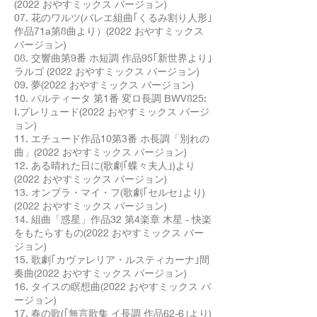
(2022 おやすミックス バージョン)
07. 花のワルツ(バレエ組曲｢くるみ割り人形｣
作品71a第8曲より）(2022 おやすミックス
バージョン)
08. 交響曲第9番 ホ短調 作品95｢新世界より｣
ラルゴ (2022 おやすミックス バージョン)
09. 夢(2022 おやすミックス バージョン)
10. パルティータ 第1番 変ロ長調 BWV825:
Ⅰ.プレリュード(2022 おやすミックス バージ
ョン)
11. エチュード作品10第3番 ホ長調「別れの
曲」(2022 おやすミックス バージョン)
12. ある晴れた日に(歌劇｢蝶々夫人｣)より
(2022 おやすミックス バージョン)
13. オンブラ・マイ・フ(歌劇｢セルセ｣より)
(2022 おやすミックス バージョン)
14. 組曲「惑星」作品32 第4楽章 木星 - 快楽
をもたらすもの(2022 おやすミックス バー
ジョン)
15. 歌劇｢カヴァレリア・ルスティカーナ｣間
奏曲(2022 おやすミックス バージョン)
16. タイスの瞑想曲(2022 おやすミックス バ
ージョン)
17. 春の歌(｢無言歌集 イ長調 作品62-6｣より)