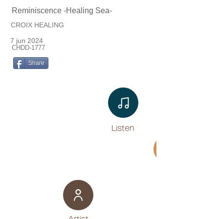
Reminiscence -Healing Sea-
CROIX HEALING
7 jun 2024
CHDD-1777
Share
Listen​
Movie