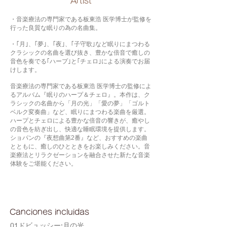
​Artist
・音楽療法の専門家である板東浩 医学博士が監修を
行った良質な眠りの為の名曲集。
・｢月｣、｢夢｣、｢夜｣、｢子守歌｣など眠りにまつわる
クラシックの名曲を選び抜き、豊かな倍音で癒しの
音色を奏でる｢ハープ｣と｢チェロ｣による演奏でお届
けします。
音楽療法の専門家である板東浩 医学博士の監修によ
るアルバム『眠りのハープ＆チェロ』。本作は、ク
ラシックの名曲から「月の光」「愛の夢」「ゴルト
ベルク変奏曲」など、眠りにまつわる楽曲を厳選。
ハープとチェロによる豊かな倍音の響きが、癒やし
の音色を紡ぎ出し、快適な睡眠環境を提供します。
ショパンの『夜想曲第2番』など、おすすめの楽曲
とともに、癒しのひとときをお楽しみください。音
楽療法とリラクゼーションを融合させた新たな音楽
体験をご堪能ください。
Canciones incluidas
01ドビュッシー:月の光