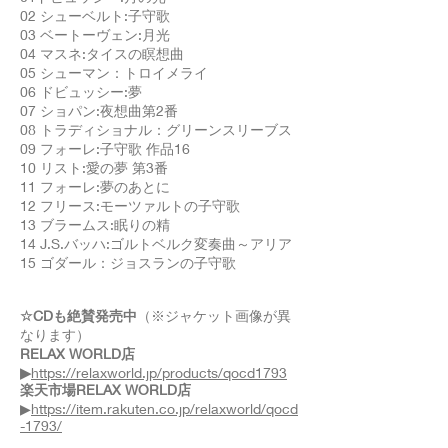
02 シューベルト:子守歌
03 ベートーヴェン:月光
04 マスネ:タイスの瞑想曲
05 シューマン：トロイメライ
06 ドビュッシー:夢
07 ショパン:夜想曲第2番
08 トラディショナル：グリーンスリーブス
09 フォーレ:子守歌 作品16
10 リスト:愛の夢 第3番
11 フォーレ:夢のあとに
12 フリース:モーツァルトの子守歌
13 ブラームス:眠りの精
14 J.S.バッハ:ゴルトベルク変奏曲～アリア
15 ゴダール：ジョスランの子守歌
☆CDも絶賛発売中
（※ジャケット画像が異
なります）
RELAX WORLD店
▶
https://relaxworld.jp/products/qocd1793
楽天市場RELAX WORLD店
▶
https://item.rakuten.co.jp/relaxworld/qocd
-1793/