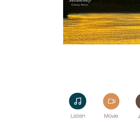
Listen​
Movie
​