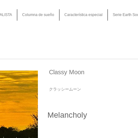
ALISTA
Columna de sueño
Característica especial
Serie Earth So
Classy Moon
クラッシームーン
Melancholy