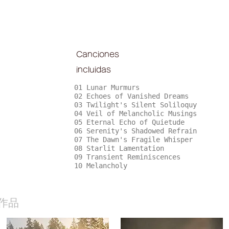
Canciones
incluidas
01 Lunar Murmurs
02 Echoes of Vanished Dreams
03 Twilight's Silent Soliloquy
04 Veil of Melancholic Musings
05 Eternal Echo of Quietude
06 Serenity's Shadowed Refrain
07 The Dawn's Fragile Whisper
08 Starlit Lamentation
09 Transient Reminiscences
10 Melancholy
作品