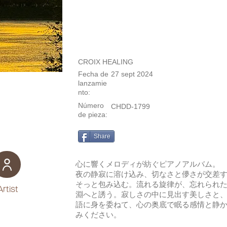
CROIX HEALING
Fecha de
27 sept 2024
lanzamie
nto:
Número
CHDD-1799
de pieza:
Share
心に響くメロディが紡ぐピアノアルバム。
夜の静寂に溶け込み、切なさと儚さが交差
そっと包み込む。流れる旋律が、忘れられ
Artist
淵へと誘う。寂しさの中に見出す美しさと
語に身を委ねて、心の奥底で眠る感情と静
みください。