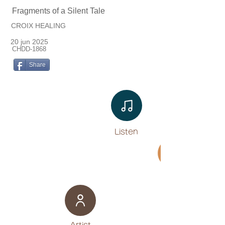
Fragments of a Silent Tale
CROIX HEALING
20 jun 2025
CHDD-1868
Share
Listen​
Movie