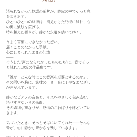
​Artist
語られなかった物語の断片が、静寂の中でそっと息
を吹き返す。
ひとつひとつの旋律は、消えかけた記憶に触れ、心
の奥に波紋を広げる。
時を越えた響きが、静かな永遠を紡いでゆく。
うまく言葉にできなかった想い、
届くことのなかった手紙、
心にしまわれたままの記憶
——
そうした“声にならなかったものたち”に、音でそっ
と触れた10篇の作品集です。
「誰が、どんな時にこの音楽を必要とするのか」。
その問いを胸に、旋律の一音一音に丁寧なまなざし
が注がれています。
静かなピアノの音色と、それをやさしく包み込む、
語りすぎない音の余白。
その繊細な重なりが、感情のこわばりをほどいてい
きます。
気づいたとき、そっとそばにいてくれた——そんな
音が、心に静かな豊かさを残していきます。