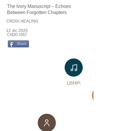
The Ivory Manuscript – Echoes
Between Forgotten Chapters
CROIX HEALING
12 dic 2025
CHDD-1957
Share
Listen​
Movie