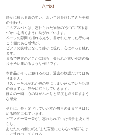
​Artist
静かに積もる紙の匂い、永い年月を旅してきた手稿
の手触り。
このアルバムは、忘れられた物語の“余白”に宿る息
づかいを描くように紡がれています。
ページの隙間で揺れる光や、書かれなかった行の向
こう側にある感情が、
ピアノの旋律となって静かに現れ、心にそっと触れ
ます。
まるで世界のどこかに眠る、失われた古い小説の断
片を拾い集めるような作品です。
本作品がそっと触れるのは、過去の物語だけではあ
りません。
リスナーそれぞれが胸の奥にしまい込んでいた記憶
の頁までも、静かに揺らしていきます。
ほんの一瞬、心の縁がふわりと温度を取り戻すよう
な感覚——
それは、長く閉ざしていた本が無言のまま開きはじ
める瞬間に似ています。
ピアノの一音一音が、忘れられていた情景を淡く照
らし、
あなたの内側に眠る“まだ言葉にならない物語”をそ
っと連れ出してくれる。