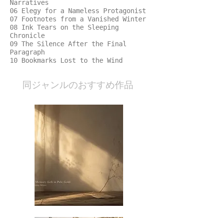
Narratives
06 Elegy for a Nameless Protagonist
07 Footnotes from a Vanished Winter
08 Ink Tears on the Sleeping
Chronicle
09 The Silence After the Final
Paragraph
10 Bookmarks Lost to the Wind
​同ジャンルのおすすめ作品