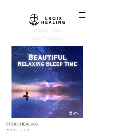
Información
del Producto
CROIX HEALING
クロアヒーリング