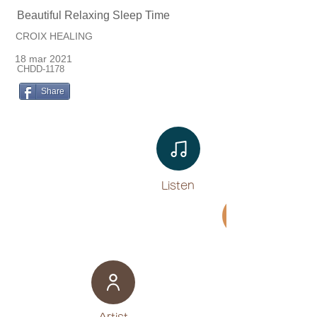
Beautiful Relaxing Sleep Time
CROIX HEALING
18 mar 2021
CHDD-1178
Share
Listen​
Movie