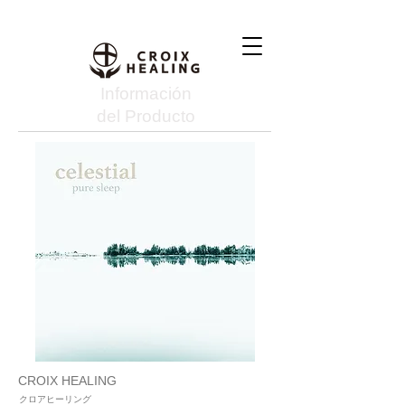
Información
del Producto
CROIX HEALING
クロアヒーリング