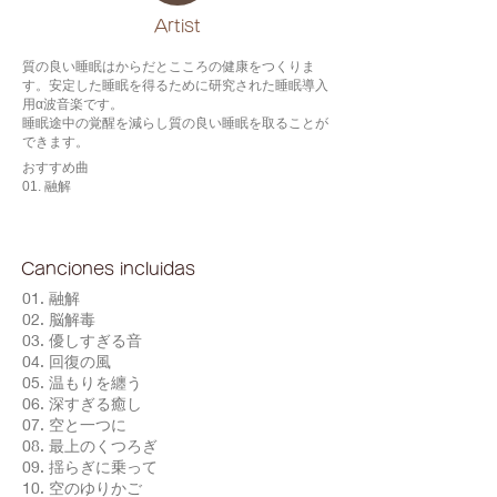
​Artist
質の良い睡眠はからだとこころの健康をつくりま
す。安定した睡眠を得るために研究された睡眠導入
用α波音楽です。
睡眠途中の覚醒を減らし質の良い睡眠を取ることが
できます。
おすすめ曲
01. 融解
Canciones incluidas
01. 融解
02. 脳解毒
03. 優しすぎる音
04. 回復の風
05. 温もりを纏う
06. 深すぎる癒し
07. 空と一つに
08. 最上のくつろぎ
09. 揺らぎに乗って
10. 空のゆりかご