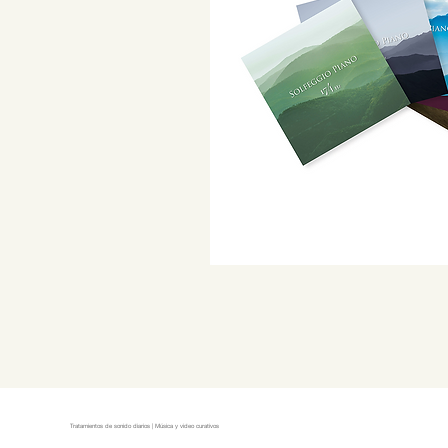
Tratamientos de sonido diarios | Música y video curativos