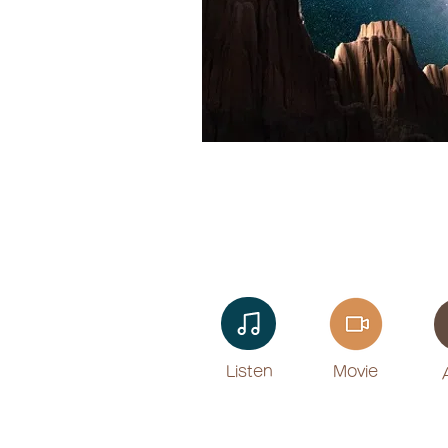
Listen​
Movie
​