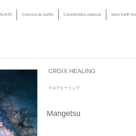
ALISTA
Columna de sueño
Característica especial
Serie Earth So
CROIX HEALING
クロアヒーリング
Mangetsu