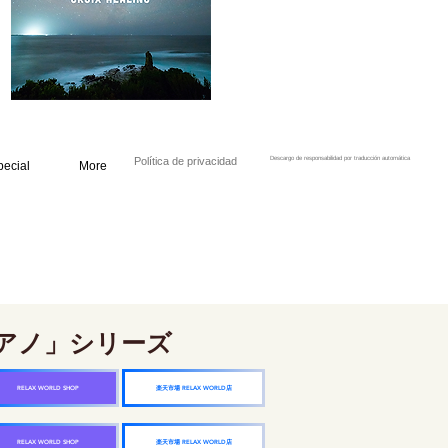
Política de privacidad
Descargo de responsabilidad por traducción automática
pecial
More
アノ」シリーズ
楽天市場 RELAX WORLD店
RELAX WORLD SHOP
楽天市場 RELAX WORLD店
RELAX WORLD SHOP