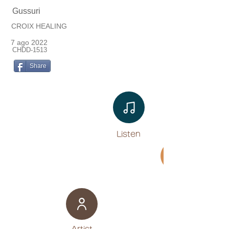
Gussuri
CROIX HEALING
7 ago 2022
CHDD-1513
Share
Listen​
Movie