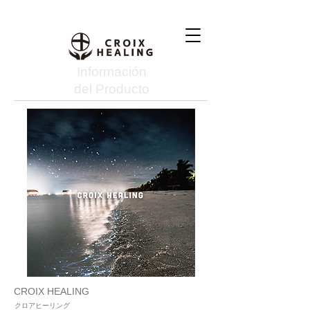
Información
del Producto
CROIX HEALING
クロアヒーリング