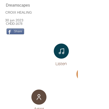
Dreamscapes
CROIX HEALING
30 jun 2023
CHDD-1678
Share
Listen​
Movie