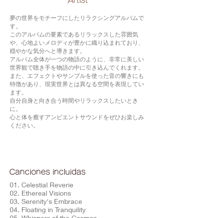
​Artist
夢の世界をモチーフにしたリラクシングアルバムで
す。
このアルバムの要素であるリラックスした雰囲気
や、心地よいメロディが豊かに織り込まれており、
穏やかな気分へと導きます。
アルバム全体が一つの物語のように、非常に美しい
世界観で聴き手を物語の中に引き込んでくれます。
また、エフェクトやサンプルを使った音の響きにも
特徴があり、現実世界とは異なる空間を表現してい
ます。
自分自身と向き合う時間やリラックスしたいとき
に。
心と体を癒すアンビエントサウンドをぜひお楽しみ
ください。
Canciones incluidas
01. Celestial Reverie
02. Ethereal Visions
03. Serenity's Embrace
04. Floating in Tranquility
05. Whispers of the Cosmos