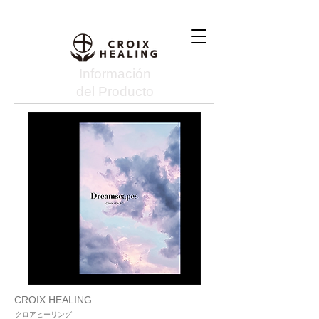
Información
del Producto
CROIX HEALING
クロアヒーリング