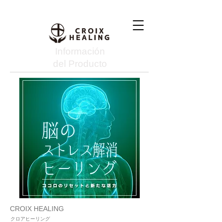
Información
del Producto
CROIX HEALING
クロアヒーリング