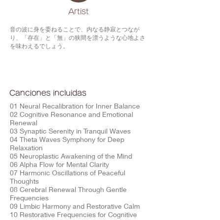
​Artist
音の波に身を委ねることで、内なる静寂とつなが
り、「存在」と「無」の狭間を漂うような心地よさ
を味わえるでしょう。
Canciones incluidas
01 Neural Recalibration for Inner Balance
02 Cognitive Resonance and Emotional
Renewal
03 Synaptic Serenity in Tranquil Waves
04 Theta Waves Symphony for Deep
Relaxation
05 Neuroplastic Awakening of the Mind
06 Alpha Flow for Mental Clarity
07 Harmonic Oscillations of Peaceful
Thoughts
08 Cerebral Renewal Through Gentle
Frequencies
09 Limbic Harmony and Restorative Calm
10 Restorative Frequencies for Cognitive