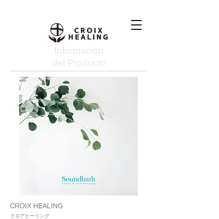
Información
del Producto
CROIX HEALING
クロアヒーリング