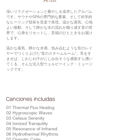
​Artist
深いリラクゼーションと癒やしを追求したアルバム
です。サウナやSPAの専門的な要素、そして科学的
なヒーリング技術を音楽で表現。温かな蒸気、心地
よい振動、そして静かな水の流れが織り成す音の世
界で、心身をリセットし、至福のひとときをお届け
します。
温かな蒸気、静かな水滴、包み込むような音のレイ
ヤーでつくり上げた“音のスチームルーム”。耳をす
ませば、じわじわ汗がにじみ出そうな感覚すら湧い
てくる…そんな没入型ウェルビーイング・ミュージ
ックです。
Canciones incluidas
01 Thermal Flux Healing
02 Hygroscopic Waves
03 Celsius Serenity
04 Ionized Tranquility
05 Resonance of Infrared
06 Hydrothermal Rhythms
07 Osmotic Calm