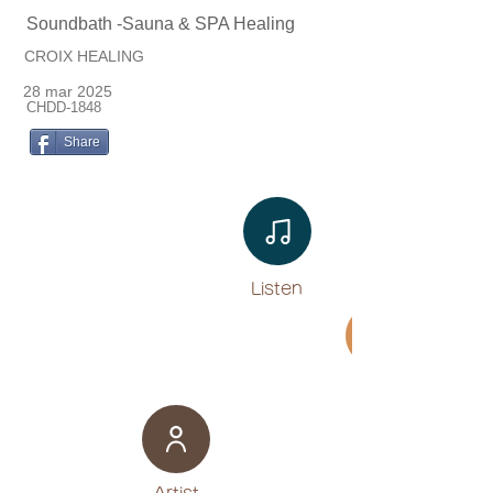
Soundbath -Sauna & SPA Healing
CROIX HEALING
28 mar 2025
CHDD-1848
Share
Listen​
Movie