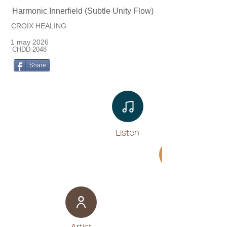
Harmonic Innerfield (Subtle Unity Flow)
CROIX HEALING
1 may 2026
CHDD-2048
Share
Listen​
Movie