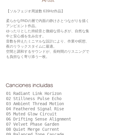
​Artist
【ソルフェジオ周波数 639Hz作品】
柔らかなPADの層で内面の静けさとつながりを描く
アンビエント作品。
ゆったりとした持続音と微細な揺らぎが、自然な集
中と安心感を生み出す。
音数を抑えたミニマルな設計により、作業や瞑想、
夜のリラックスタイムに最適。
空間と調和するサウンドが、長時間のリスニングで
も負担なく寄り添う一枚。
Canciones incluidas
01 Radiant Link Horizon
02 Stillness Pulse Echo
03 Ambient Thread Motion
04 Feathered Signal Rise
05 Muted Glow Circuit
06 Drifting Sense Alignment
07 Velvet Phase Garden
08 Quiet Merge Current
09 Balanced Tone Cascade