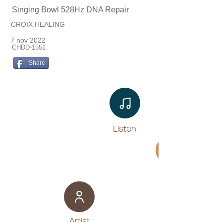
Singing Bowl 528Hz DNA Repair
CROIX HEALING
7 nov 2022
CHDD-1551
Share
Listen​
Movie
​Artist