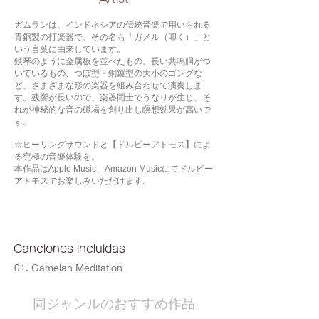
ガムランは、インドネシアの伝統音楽で用いられる
青銅製の打楽器で、その名も「ガメル（叩く）」と
いう言葉に由来しています。
鉄琴のように金属板を並べたもの、長い共鳴胴がつ
いているもの、つぼ型・銅鑼型の大小のゴングな
ど、さまざまな形の楽器を組み合わせて演奏しま
す。残響が長いので、楽器同士でうなりが生じ、そ
れが神秘的な音の磁場を創り出し瞑想効果が高いで
す。
☆ヒーリングサウンドと【ドルビーアトモス】によ
る究極の音楽体験を。
本作品はApple Music、Amazon Musicにてドルビー
アトモスでお楽しみいただけます。
Canciones incluidas
01. Gamelan Meditation
​同ジャンルのおすすめ作品