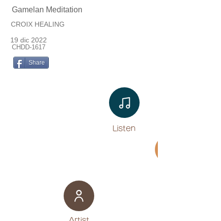
Gamelan Meditation
CROIX HEALING
19 dic 2022
CHDD-1617
Share
Listen​
Movie
​Artist