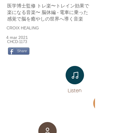
医学博士監修 トレ楽〜トレイン効果で
楽になる音楽〜 脳休編 - 電車に乗った
感覚で脳を癒やしの世界へ導く音楽
CROIX HEALING
4 mar 2021
CHCD-1173
Share
Listen​
Movie