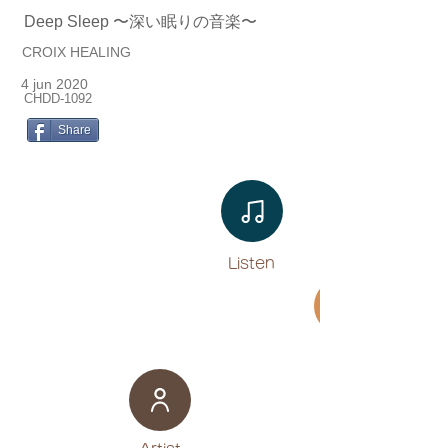
Deep Sleep 〜深い眠りの音楽〜
CROIX HEALING
4 jun 2020
CHDD-1092
Share
Listen​
Movie