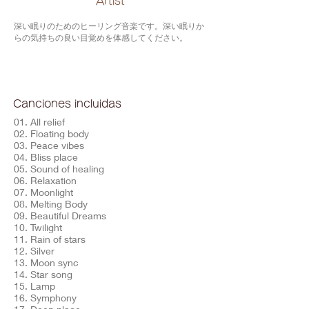
​Artist
深い眠りのためのヒーリング音楽です。深い眠りか
らの気持ちの良い目覚めを体感してください。
Canciones incluidas
01. All relief
02. Floating body
03. Peace vibes
04. Bliss place
05. Sound of healing
06. Relaxation
07. Moonlight
08. Melting Body
09. Beautiful Dreams
10. Twilight
11. Rain of stars
12. Silver
13. Moon sync
14. Star song
15. Lamp
16. Symphony