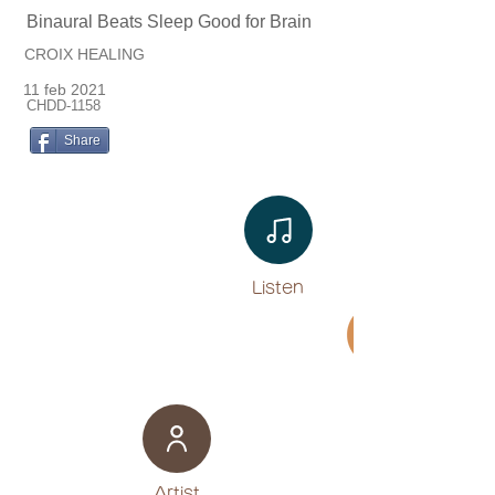
Binaural Beats Sleep Good for Brain
CROIX HEALING
11 feb 2021
CHDD-1158
Share
Listen​
Movie
​Artist