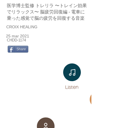
医学博士監修 トレリラ 〜トレイン効果
でリラックス〜 脳疲労回復編 - 電車に
乗った感覚で脳の疲労を回復する音楽
CROIX HEALING
25 mar 2021
CHDD-1174
Share
Listen​
Movie