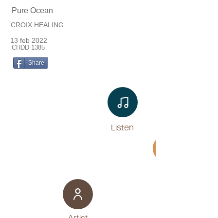
Pure Ocean
CROIX HEALING
13 feb 2022
CHDD-1385
Share
Listen​
Movie