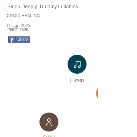
Sleep Deeply -Dreamy Lullabies
CROIX HEALING
11 ago 2022
CHDD-1526
Share
Listen​
Movie