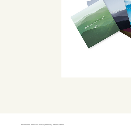
Tratamientos de sonido diarios | Música y video curativos