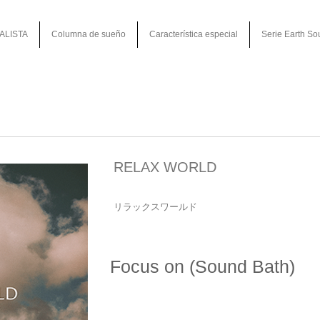
ALISTA
Columna de sueño
Característica especial
Serie Earth So
RELAX WORLD
リラックスワールド
Focus on (Sound Bath)