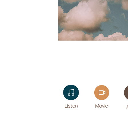
Listen​
Movie
​