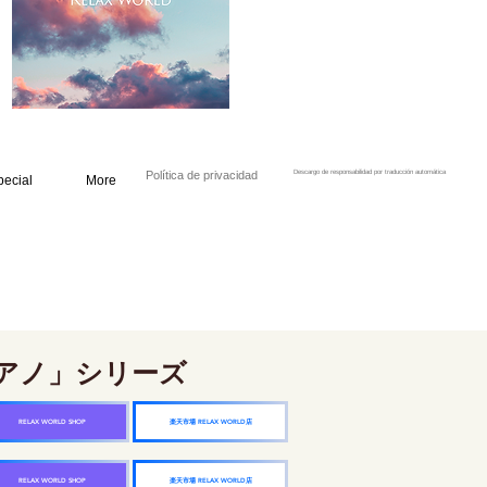
Política de privacidad
Descargo de responsabilidad por traducción automática
pecial
More
アノ」シリーズ
楽天市場 RELAX WORLD店
RELAX WORLD SHOP
楽天市場 RELAX WORLD店
RELAX WORLD SHOP