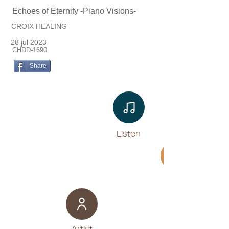
Echoes of Eternity -Piano Visions-
CROIX HEALING
28 jul 2023
CHDD-1690
Share
Listen​
Movie