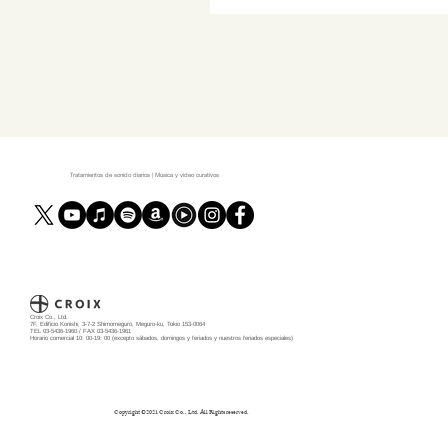
Tratamientos de sonido diarios | Música y video curativos
Croix Co., Ltd.
7F, Edificio Konishi, 3-7-2 Shimomeguro, Meguro-ku, Tokio 153-0064
TEL 03-5436-1960 / FAX 03-5436-1961
Horario comercial 10: 00-19: 00 (excepto sábados, domingos y feriados y nuestros feriados especiales)
Copyright ©️2021 Croix Co., Ltd. All Rights reserved.