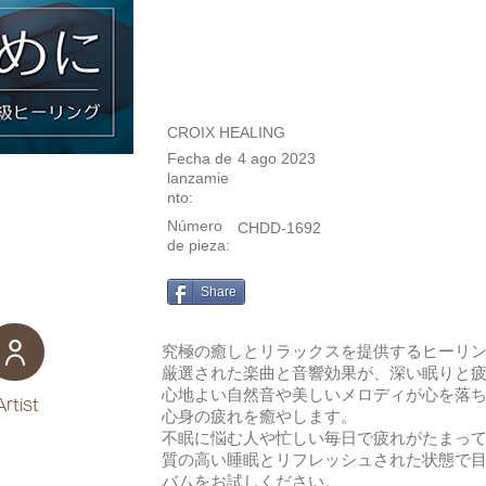
CROIX HEALING
Fecha de
4 ago 2023
lanzamie
nto:
Número
CHDD-1692
de pieza:
Share
究極の癒しとリラックスを提供するヒーリ
厳選された楽曲と音響効果が、深い眠りと
心地よい自然音や美しいメロディが心を落
Artist
心身の疲れを癒やします。
不眠に悩む人や忙しい毎日で疲れがたまっ
質の高い睡眠とリフレッシュされた状態で
バムをお試しください。