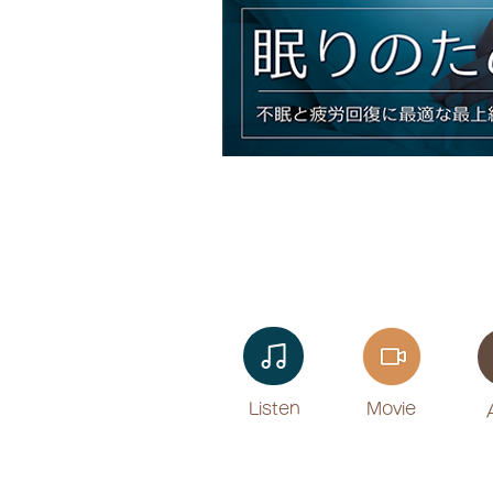
Listen​
Movie
​