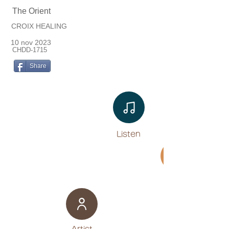
The Orient
CROIX HEALING
10 nov 2023
CHDD-1715
Share
Listen​
Movie