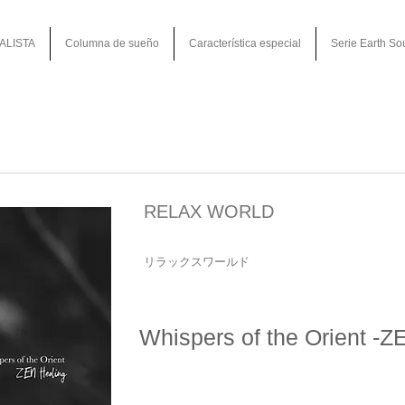
ALISTA
Columna de sueño
Característica especial
Serie Earth So
RELAX WORLD
リラックスワールド
Whispers of the Orient -Z