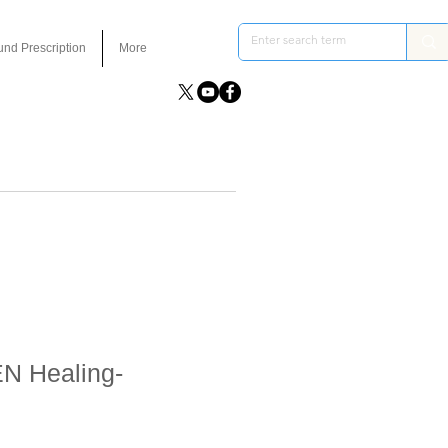
und Prescription
More
EN Healing-