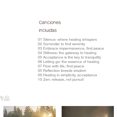
Canciones
incluidas
01 Silence: where healing whispers
02 Surrender to find serenity
03 Embrace impermanence, find peace
04 Stillness: the gateway to healing
05 Acceptance is the key to tranquility
06 Letting go: the essence of healing
07 Flow with life, find peace
08 Reflection breeds wisdom
09 Healing in simplicity, acceptance
10 Zen: release, not pursuit
作品