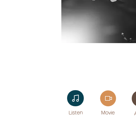
Listen​
Movie
​