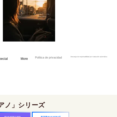
Política de privacidad
Descargo de responsabilidad por traducción automática
pecial
More
アノ」シリーズ
楽天市場 RELAX WORLD店
RELAX WORLD SHOP