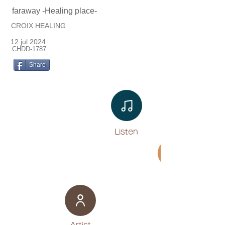
faraway -Healing place-
CROIX HEALING
12 jul 2024
CHDD-1787
Share
Listen​
Movie