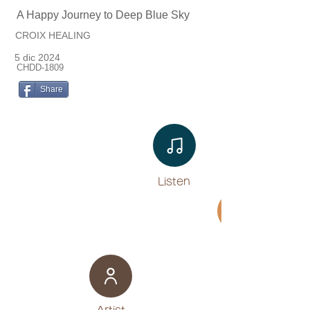
A Happy Journey to Deep Blue Sky
CROIX HEALING
5 dic 2024
CHDD-1809
Share
Listen​
Movie