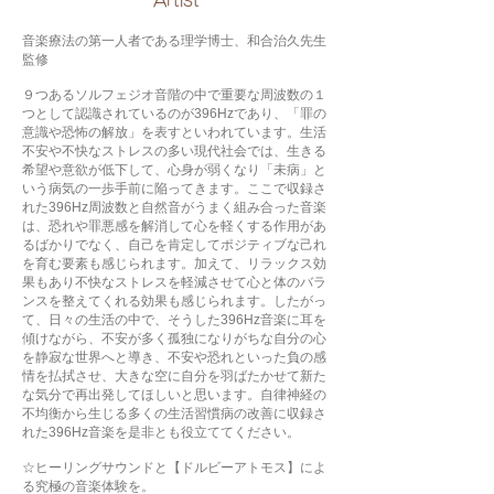
​Artist
音楽療法の第一人者である理学博士、和合治久先生
監修
９つあるソルフェジオ音階の中で重要な周波数の１
つとして認識されているのが396Hzであり、「罪の
意識や恐怖の解放」を表すといわれています。生活
不安や不快なストレスの多い現代社会では、生きる
希望や意欲が低下して、心身が弱くなり「未病」と
いう病気の一歩手前に陥ってきます。ここで収録さ
れた396Hz周波数と自然音がうまく組み合った音楽
は、恐れや罪悪感を解消して心を軽くする作用があ
るばかりでなく、自己を肯定してポジティブな己れ
を育む要素も感じられます。加えて、リラックス効
果もあり不快なストレスを軽減させて心と体のバラ
ンスを整えてくれる効果も感じられます。したがっ
て、日々の生活の中で、そうした396Hz音楽に耳を
傾けながら、不安が多く孤独になりがちな自分の心
を静寂な世界へと導き、不安や恐れといった負の感
情を払拭させ、大きな空に自分を羽ばたかせて新た
な気分で再出発してほしいと思います。自律神経の
不均衡から生じる多くの生活習慣病の改善に収録さ
れた396Hz音楽を是非とも役立ててください。
☆ヒーリングサウンドと【ドルビーアトモス】によ
る究極の音楽体験を。