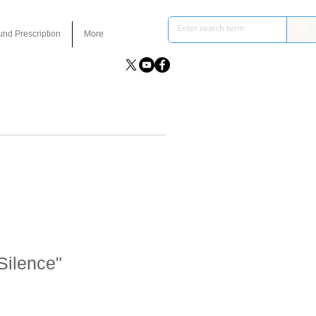
und Prescription
More
Silence"