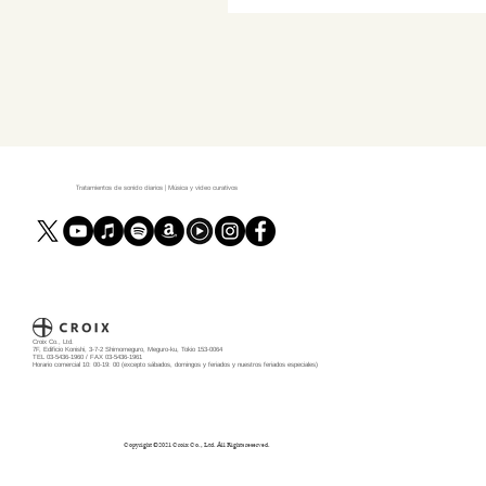
Tratamientos de sonido diarios | Música y video curativos
Croix Co., Ltd.
7F, Edificio Konishi, 3-7-2 Shimomeguro, Meguro-ku, Tokio 153-0064
TEL 03-5436-1960 / FAX 03-5436-1961
Horario comercial 10: 00-19: 00 (excepto sábados, domingos y feriados y nuestros feriados especiales)
Copyright ©️2021 Croix Co., Ltd. All Rights reserved.