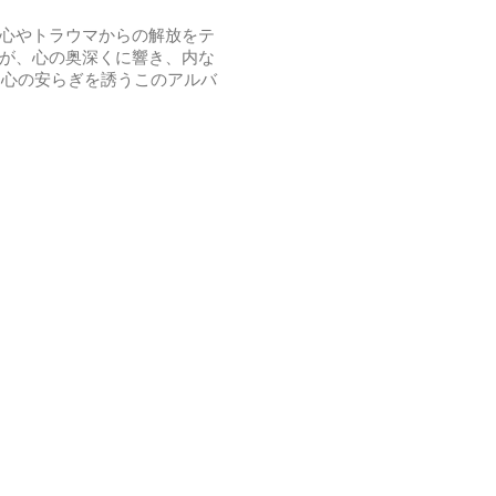
怖心やトラウマからの解放をテ
動が、心の奥深くに響き、内な
と心の安らぎを誘うこのアルバ