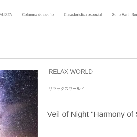
ALISTA
Columna de sueño
Característica especial
Serie Earth So
RELAX WORLD
リラックスワールド
Veil of Night "Harmony of 