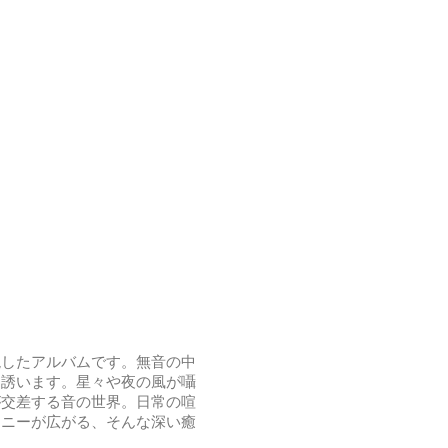
現したアルバムです。無音の中
と誘います。星々や夜の風が囁
が交差する音の世界。日常の喧
モニーが広がる、そんな深い癒