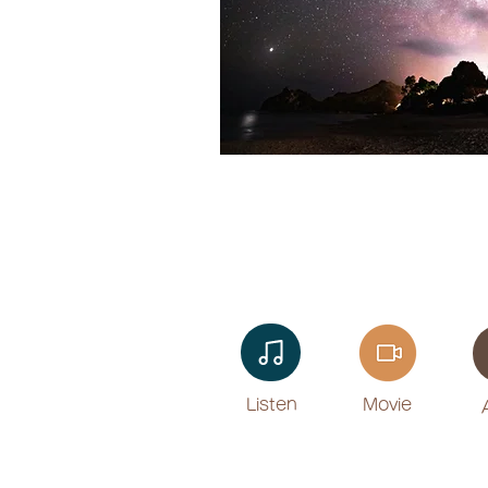
Listen​
Movie
​