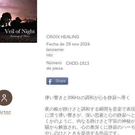
CROIX HEALING
Fecha de
29 nov 2024
lanzamie
nto:
Número
CHDD-1813
de pieza:
Share
儚い響きと396Hzの調和が心を静寂へ導く
夜の帳が静けさと調和する瞬間を音楽で表
Artist
に漂う儚い響きが、深い思索と心の静寂へ
くかのように、内なる静けさと宇宙の神秘
騒から解放され、心の奥深くに静寂のハー
やしのひとときを提供する作品です。