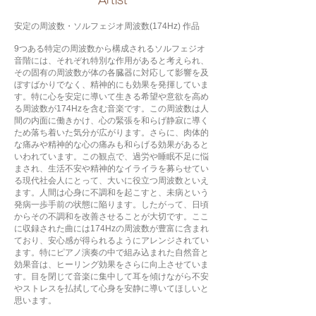
​Artist
安定の周波数・ソルフェジオ周波数(174Hz) 作品
9つある特定の周波数から構成されるソルフェジオ
音階には、それぞれ特別な作用があると考えられ、
その固有の周波数が体の各臓器に対応して影響を及
ぼすばかりでなく、精神的にも効果を発揮していま
す。特に心を安定に導いて生きる希望や意欲を高め
る周波数が174Hzを含む音楽です。この周波数は人
間の内面に働きかけ、心の緊張を和らげ静寂に導く
ため落ち着いた気分が広がります。さらに、肉体的
な痛みや精神的な心の痛みも和らげる効果があると
いわれています。この観点で、過労や睡眠不足に悩
まされ、生活不安や精神的なイライラを募らせてい
る現代社会人にとって、大いに役立つ周波数といえ
ます。人間は心身に不調和を起こすと、未病という
発病一歩手前の状態に陥ります。したがって、日頃
からその不調和を改善させることが大切です。ここ
に収録された曲には174Hzの周波数が豊富に含まれ
ており、安心感が得られるようにアレンジされてい
ます。特にピアノ演奏の中で組み込まれた自然音と
効果音は、ヒーリング効果をさらに向上させていま
す。目を閉じて音楽に集中して耳を傾けながら不安
やストレスを払拭して心身を安静に導いてほしいと
思います。