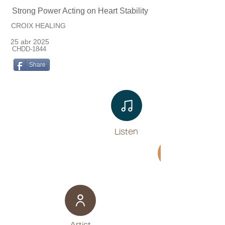
Strong Power Acting on Heart Stability
CROIX HEALING
25 abr 2025
CHDD-1844
Share
Listen​
Movie